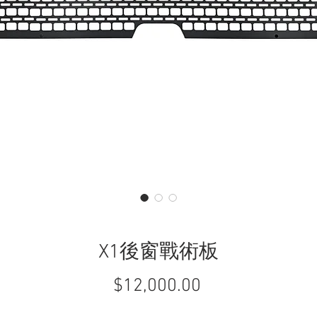
X1後窗戰術板
$12,000.00
價
格