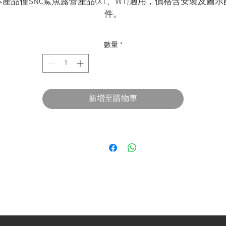
本產品僅SNC鯊魚露營產品(X1、W1)適用，價格含安裝及圖示
件。
數量
*
新增至購物車