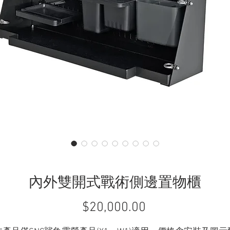
內外雙開式戰術側邊置物櫃
$20,000.00
價
格