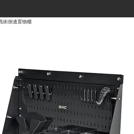
戰術側邊置物櫃